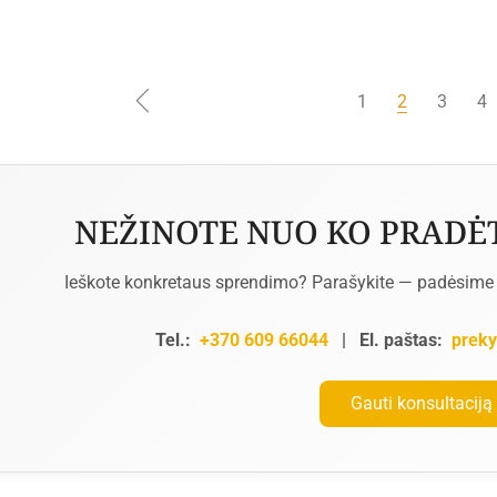
1
2
3
4
NEŽINOTE NUO KO PRADĖT
Ieškote konkretaus sprendimo? Parašykite — padėsime g
Tel.:
+370 609 66044
|
El. paštas:
preky
Gauti konsultaciją