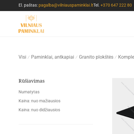
El. paštas:
pagalba@vilniauspaminklai.lt
Tel.
+370 647 222 80
Visi
Paminklai, antkapiai
Granito plokštės
Komple
⁄
⁄
⁄
Rūšiavimas
Numatytas
Kaina: nuo mažiausios
Kaina: nuo didžiausios