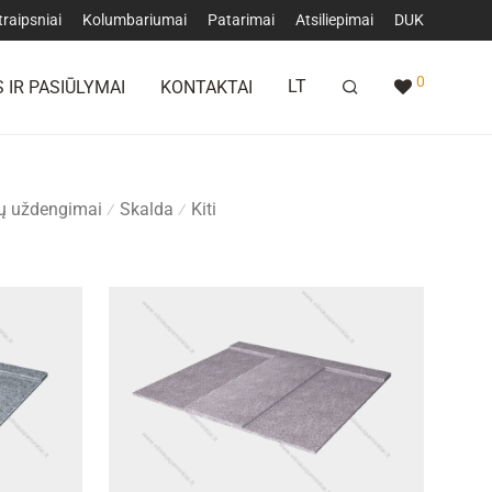
traipsniai
Kolumbariumai
Patarimai
Atsiliepimai
DUK
0
LT
 IR PASIŪLYMAI
KONTAKTAI
ų uždengimai
Skalda
Kiti
⁄
⁄