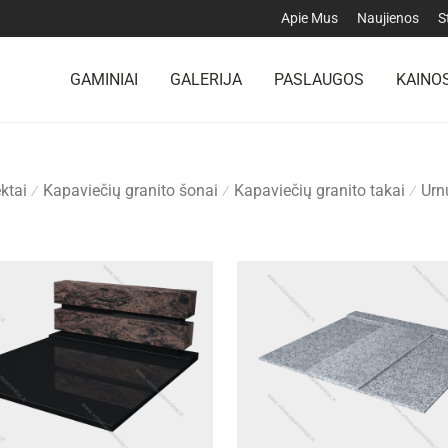
Apie Mus
Naujienos
S
GAMINIAI
GALERIJA
PASLAUGOS
KAINOS
ktai
Kapaviečių granito šonai
Kapaviečių granito takai
Urn
⁄
⁄
⁄