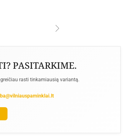
I? PASITARKIME.
reičiau rasti tinkamiausią variantą.
ba@vilniauspaminklai.lt