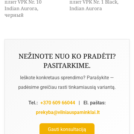
плит VPK Nr. 10
плит VPK Nr. 1 Black,
Indian Aurora,
Indian Aurora
черный
NEŽINOTE NUO KO PRADĖTI?
PASITARKIME.
Ieškote konkretaus sprendimo? Parašykite —
padėsime greičiau rasti tinkamiausią variantą.
Tel.:
+370 609 66044
|
El. paštas:
prekyba@vilniauspaminklai.lt
Gauti konsultaciją