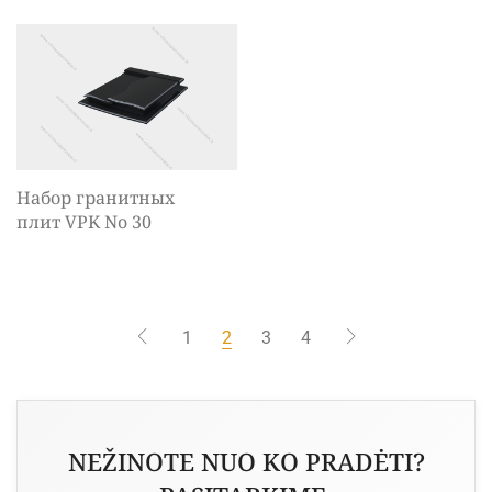
Набор гранитных
плит VPK No 30
1
2
3
4
NEŽINOTE NUO KO PRADĖTI?