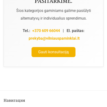
PASITARKIME.
Šios kategorijos gaminiams galime pasiūlyti
alternatyvų ir individualius sprendimus.
Tel.:
+370 609 66044
|
El. paštas:
prekyba@vilniauspaminklai.lt
Gauti konsultaciją
Навигация