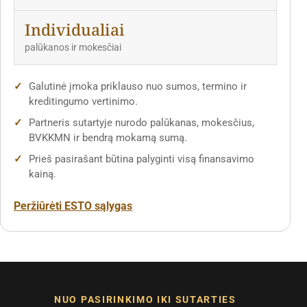
Individualiai
palūkanos ir mokesčiai
Galutinė įmoka priklauso nuo sumos, termino ir
kreditingumo vertinimo.
Partneris sutartyje nurodo palūkanas, mokesčius,
BVKKMN ir bendrą mokamą sumą.
Prieš pasirašant būtina palyginti visą finansavimo
kainą.
Peržiūrėti ESTO sąlygas
NUO PASIRINKIMO IKI SUTARTIES