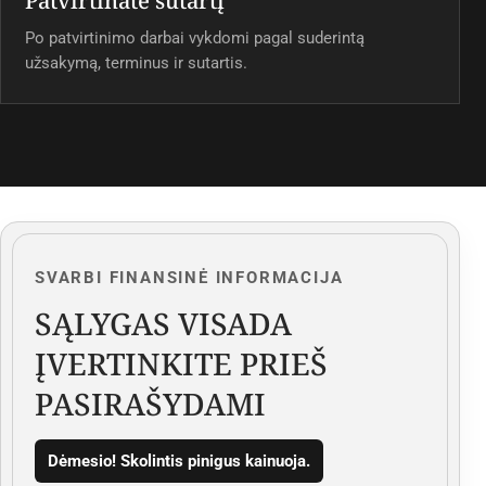
Patvirtinate sutartį
Po patvirtinimo darbai vykdomi pagal suderintą
užsakymą, terminus ir sutartis.
SVARBI FINANSINĖ INFORMACIJA
SĄLYGAS VISADA
ĮVERTINKITE PRIEŠ
PASIRAŠYDAMI
Dėmesio! Skolintis pinigus kainuoja.