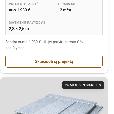
PROJEKTO VERTĖ
TERMINAS
nuo 1 930 €
12 mėn.
MATMENŲ PAVYZDYS
2,8 × 2,5 m
Bendra suma 1 930 €, tik jei patvirtinamas 0 %
pasiūlymas.
Skaičiuoti šį projektą
24 MĖN. SCENARIJUS