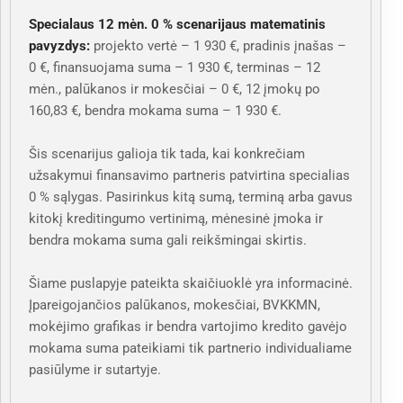
Specialaus 12 mėn. 0 % scenarijaus matematinis
pavyzdys:
projekto vertė – 1 930 €, pradinis įnašas –
0 €, finansuojama suma – 1 930 €, terminas – 12
mėn., palūkanos ir mokesčiai – 0 €, 12 įmokų po
160,83 €, bendra mokama suma – 1 930 €.
Šis scenarijus galioja tik tada, kai konkrečiam
užsakymui finansavimo partneris patvirtina specialias
0 % sąlygas. Pasirinkus kitą sumą, terminą arba gavus
kitokį kreditingumo vertinimą, mėnesinė įmoka ir
bendra mokama suma gali reikšmingai skirtis.
Šiame puslapyje pateikta skaičiuoklė yra informacinė.
Įpareigojančios palūkanos, mokesčiai, BVKKMN,
mokėjimo grafikas ir bendra vartojimo kredito gavėjo
mokama suma pateikiami tik partnerio individualiame
pasiūlyme ir sutartyje.