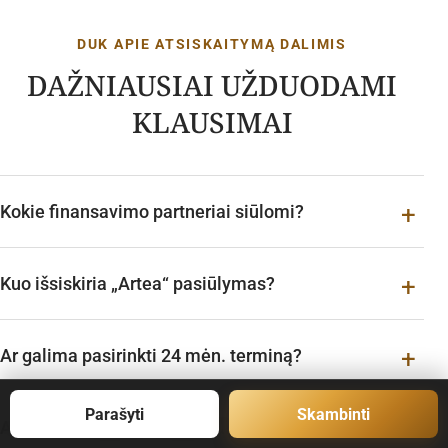
DUK APIE ATSISKAITYMĄ DALIMIS
DAŽNIAUSIAI UŽDUODAMI
KLAUSIMAI
Kokie finansavimo partneriai siūlomi?
Kuo išsiskiria „Artea“ pasiūlymas?
Ar galima pasirinkti 24 mėn. terminą?
Parašyti
Skambinti
Ar 12 mėn. planas visada kainuoja 0 %?