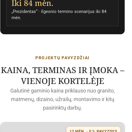
Iki 84 mėn.
„Prezidentas“ · ilgesnio termino scenarijus iki 84
mėn.
PROJEKTŲ PAVYZDŽIAI
KAINA, TERMINAS IR ĮMOKA –
VIENOJE KORTELĖJE
Galutinė gaminio kaina priklauso nuo granito,
matmenų, dizaino, užrašų, montavimo ir kitų
pasirinktų darbų.
12 MĖN. · 0 % PAVYZDYS