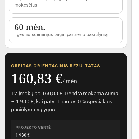
mokesčius
60 mėn.
ilgesnis scenarijus pagal partnerio pasiūlymą
GREITAS ORIENTACINIS REZULTATAS
160,83 €
/ mėn.
12 įmokų po 160,83 €. Bendra mokama suma
– 1 930 €, kai patvirtinamos 0 % specialaus
pasiūlymo sąlygos.
PROJEKTO VERTĖ
1 930 €