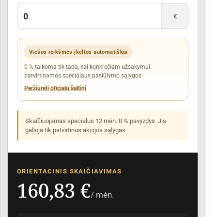
€
Viešos reikšmės įkeltos automatiškai
0 % taikoma tik tada, kai konkrečiam užsakymui
patvirtinamos specialaus pasiūlymo sąlygos.
Peržiūrėti oficialų šaltinį
Skaičiuojamas specialus 12 mėn. 0 % pavyzdys. Jis
galioja tik patvirtinus akcijos sąlygas.
ORIENTACINIS SKAIČIAVIMAS
160,83 €
/ mėn.