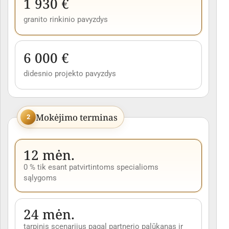
1 930 €
granito rinkinio pavyzdys
6 000 €
didesnio projekto pavyzdys
Mokėjimo terminas
2
12 mėn.
0 % tik esant patvirtintoms specialioms
sąlygoms
24 mėn.
tarpinis scenarijus pagal partnerio palūkanas ir