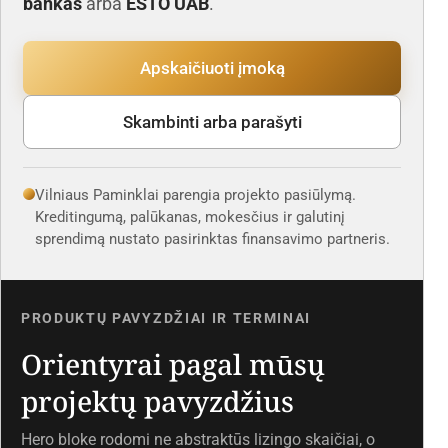
bankas
arba
ESTO UAB
.
Apskaičiuoti įmoką
Skambinti arba parašyti
Vilniaus Paminklai parengia projekto pasiūlymą.
Kreditingumą, palūkanas, mokesčius ir galutinį
sprendimą nustato pasirinktas finansavimo partneris.
PRODUKTŲ PAVYZDŽIAI IR TERMINAI
Orientyrai pagal mūsų
projektų pavyzdžius
Hero bloke rodomi ne abstraktūs lizingo skaičiai, o