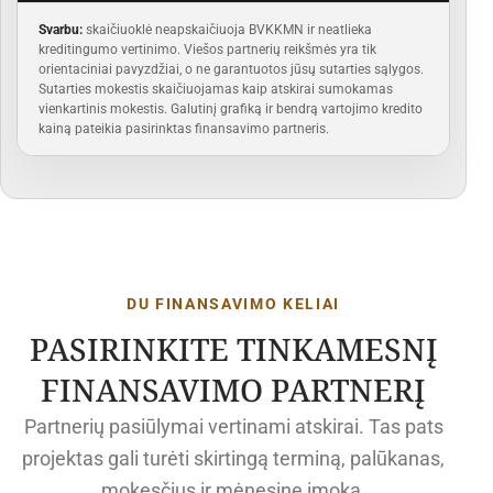
Svarbu:
skaičiuoklė neapskaičiuoja BVKKMN ir neatlieka
kreditingumo vertinimo. Viešos partnerių reikšmės yra tik
orientaciniai pavyzdžiai, o ne garantuotos jūsų sutarties sąlygos.
Sutarties mokestis skaičiuojamas kaip atskirai sumokamas
vienkartinis mokestis. Galutinį grafiką ir bendrą vartojimo kredito
kainą pateikia pasirinktas finansavimo partneris.
DU FINANSAVIMO KELIAI
PASIRINKITE TINKAMESNĮ
FINANSAVIMO PARTNERĮ
Partnerių pasiūlymai vertinami atskirai. Tas pats
projektas gali turėti skirtingą terminą, palūkanas,
mokesčius ir mėnesinę įmoką.