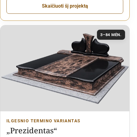
Skaičiuoti šį projektą
3–84 MĖN.
ILGESNIO TERMINO VARIANTAS
„Prezidentas“