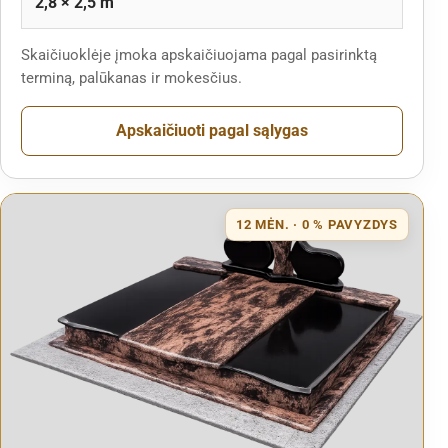
2,8 × 2,5 m
Skaičiuoklėje įmoka apskaičiuojama pagal pasirinktą
terminą, palūkanas ir mokesčius.
Apskaičiuoti pagal sąlygas
12 MĖN. · 0 % PAVYZDYS