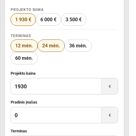
PROJEKTO SUMA
1 930 €
6 000 €
3 500 €
TERMINAS
12 mėn.
24 mėn.
36 mėn.
60 mėn.
Projekto kaina
€
Pradinis įnašas
€
Terminas