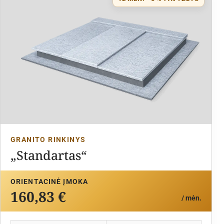
GRANITO RINKINYS
„Standartas“
ORIENTACINĖ ĮMOKA
160,83 €
/ mėn.