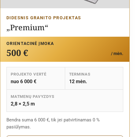
DIDESNIS GRANITO PROJEKTAS
„Premium“
ORIENTACINĖ ĮMOKA
500 €
/ mėn.
PROJEKTO VERTĖ
TERMINAS
nuo 6 000 €
12 mėn.
MATMENŲ PAVYZDYS
2,8 × 2,5 m
Bendra suma 6 000 €, tik jei patvirtinamas 0 %
pasiūlymas.