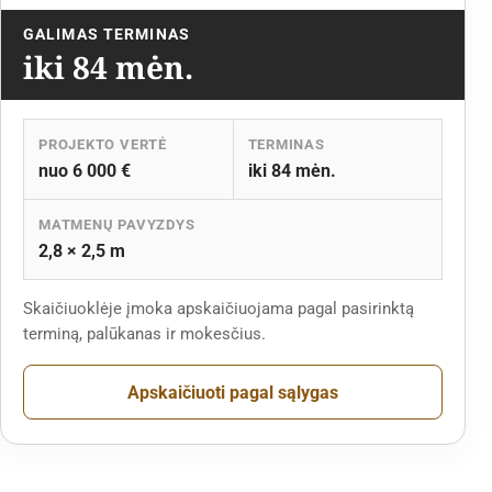
GALIMAS TERMINAS
iki 84 mėn.
PROJEKTO VERTĖ
TERMINAS
nuo 6 000 €
iki 84 mėn.
MATMENŲ PAVYZDYS
2,8 × 2,5 m
Skaičiuoklėje įmoka apskaičiuojama pagal pasirinktą
terminą, palūkanas ir mokesčius.
Apskaičiuoti pagal sąlygas