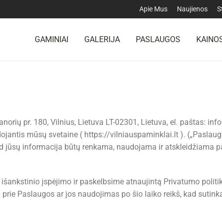
Apie Mus
Naujienos
S
GAMINIAI
GALERIJA
PASLAUGOS
KAINOS
orių pr. 180, Vilnius, Lietuva LT-02301, Lietuva, el. paštas:
info
jantis mūsų svetaine ( https://vilniauspaminklai.lt ). („Paslaug
d jūsų informacija būtų renkama, naudojama ir atskleidžiama pag
išankstinio įspėjimo ir paskelbsime atnaujintą Privatumo politik
prie Paslaugos ar jos naudojimas po šio laiko reikš, kad sutink