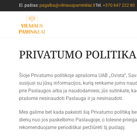
El. paštas:
pagalba@vilniauspaminklai.lt
Tel.
+370 647 222 80
PRIVATUMO POLITIKA
Šioje Privatumo politikoje aprašoma UAB „Ovista“, Savan
susijusi su jūsų informacijos, kurią renkame jums naudo
prie Paslaugos arba ja naudodamiesi, jūs sutinkate, ka
prašome nesinaudoti Paslauga ir ja nesinaudoti.
Mes galime bet kada pakeisti šią Privatumo politiką be 
dienų nuo jos paskelbimo Paslaugoje, o tolesnė prieiga 
rekomenduojame periodiškai peržiūrėti šį puslapį.