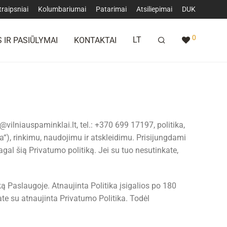
traipsniai
Kolumbariumai
Patarimai
Atsiliepimai
DUK
0
LT
 IR PASIŪLYMAI
KONTAKTAI
@vilniauspaminklai.lt
, tel.: +370 699 17197, politika,
a“), rinkimu, naudojimu ir atskleidimu. Prisijungdami
al šią Privatumo politiką. Jei su tuo nesutinkate,
ą Paslaugoje. Atnaujinta Politika įsigalios po 180
ate su atnaujinta Privatumo Politika. Todėl