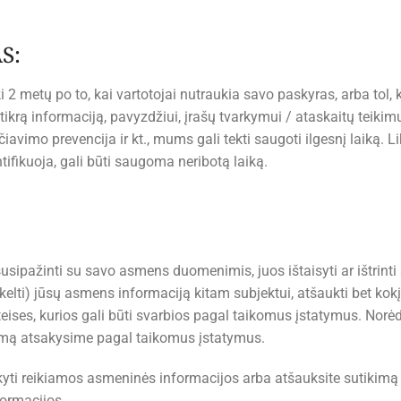
S:
 metų po to, kai vartotojai nutraukia savo paskyras, arba tol, k
tikrą informaciją, pavyzdžiui, įrašų tvarkymui / ataskaitų teikim
kčiavimo prevencija ir kt., mums gali tekti saugoti ilgesnį laiką. 
ntifikuoja, gali būti saugoma neribotą laiką.
usipažinti su savo asmens duomenimis, juos ištaisyti ar ištrinti a
elti) jūsų asmens informaciją kitam subjektui, atšaukti bet kok
s teises, kurios gali būti svarbios pagal taikomus įstatymus. No
šymą atsakysime pagal taikomus įstatymus.
kyti reikiamos asmeninės informacijos arba atšauksite sutikimą tva
ormacijos.