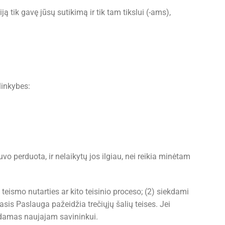
tik gavę jūsų sutikimą ir tik tam tikslui (-ams),
linkybes:
o perduota, ir nelaikytų jos ilgiau, nei reikia minėtam
teismo nutarties ar kito teisinio proceso; (2) siekdami
sis Paslauga pažeidžia trečiųjų šalių teises. Jei
odamas naujajam savininkui.