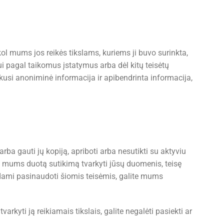
ol mums jos reikės tikslams, kuriems ji buvo surinkta,
ui pagal taikomus įstatymus arba dėl kitų teisėtų
Likusi anoniminė informacija ir apibendrinta informacija,
rba gauti jų kopiją, apriboti arba nesutikti su aktyviu
į mums duotą sutikimą tvarkyti jūsų duomenis, teisę
rėdami pasinaudoti šiomis teisėmis, galite mums
rkyti ją reikiamais tikslais, galite negalėti pasiekti ar