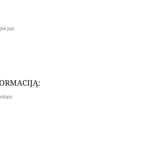
ie jus:
ORMACIJĄ:
kslais: