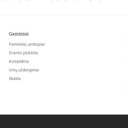
Gaminiai
Paminklai, antkapiai
Granito plokštės
Komplektai
Urnų uždengimai
Skalda