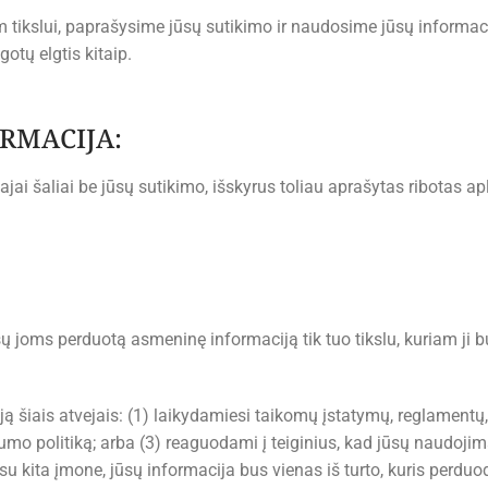
tikslui, paprašysime jūsų sutikimo ir naudosime jūsų informaciją 
otų elgtis kitaip.
ORMACIJA:
ai šaliai be jūsų sutikimo, išskyrus toliau aprašytas ribotas ap
joms perduotą asmeninę informaciją tik tuo tikslu, kuriam ji buv
ą šiais atvejais: (1) laikydamiesi taikomų įstatymų, reglamentų, 
umo politiką; arba (3) reaguodami į teiginius, kad jūsų naudojima
 kita įmone, jūsų informacija bus vienas iš turto, kuris perdu