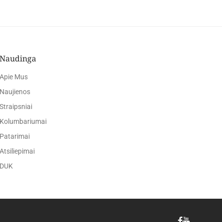
Naudinga
Apie Mus
Naujienos
Straipsniai
Kolumbariumai
Patarimai
Atsiliepimai
DUK