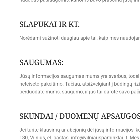
SLAPUKAI IR KT.
Norėdami sužinoti daugiau apie tai, kaip mes naudojame
SAUGUMAS:
Jūsų informacijos saugumas mums yra svarbus, todėl
neteisėto pakeitimo. Tačiau, atsižvelgiant į būdingą ri
perduodate mums, saugumo, ir jūs tai darote savo pačių
SKUNDAI / DUOMENŲ APSAUGOS
Jei turite klausimų ar abejonių dėl jūsų informacijos, 
180, Vilnius, el. paštas:
info@vilniauspaminklai.lt
. Mes