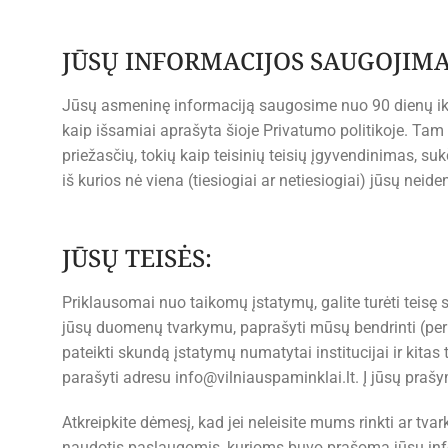
JŪSŲ INFORMACIJOS SAUGOJIMA
Jūsų asmeninę informaciją saugosime nuo 90 dienų iki 2
kaip išsamiai aprašyta šioje Privatumo politikoje. Tam 
priežasčių, tokių kaip teisinių teisių įgyvendinimas, su
iš kurios nė viena (tiesiogiai ar netiesiogiai) jūsų neide
JŪSŲ TEISĖS:
Priklausomai nuo taikomų įstatymų, galite turėti teisę s
jūsų duomenų tvarkymu, paprašyti mūsų bendrinti (perk
pateikti skundą įstatymų numatytai institucijai ir kita
parašyti adresu
info@vilniauspaminklai.lt
. Į jūsų pra
Atkreipkite dėmesį, kad jei neleisite mums rinkti ar tvar
naudotis paslaugomis, kurioms buvo prašoma jūsų inf