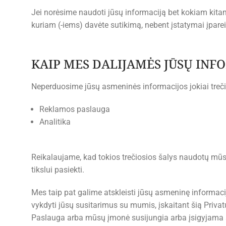
Jei norėsime naudoti jūsų informaciją bet kokiam kitam 
kuriam (-iems) davėte sutikimą, nebent įstatymai įpareig
KAIP MES DALIJAMĖS JŪSŲ INF
Neperduosime jūsų asmeninės informacijos jokiai trečiaj
Reklamos paslauga
Analitika
Reikalaujame, kad tokios trečiosios šalys naudotų mūsų 
tikslui pasiekti.
Mes taip pat galime atskleisti jūsų asmeninę informacij
vykdyti jūsų susitarimus su mumis, įskaitant šią Privat
Paslauga arba mūsų įmonė susijungia arba įsigyjama su