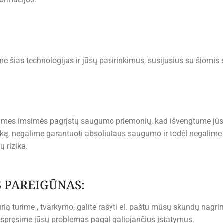
 šias technologijas ir jūsų pasirinkimus, susijusius su šiomis 
 mes imsimės pagrįstų saugumo priemonių, kad išvengtume jūs
ziką, negalime garantuoti absoliutaus saugumo ir todėl negalime u
 rizika.
 PAREIGŪNAS:
kurią turime , tvarkymo, galite rašyti el. paštu mūsų skundų nagr
 spręsime jūsų problemas pagal galiojančius įstatymus.