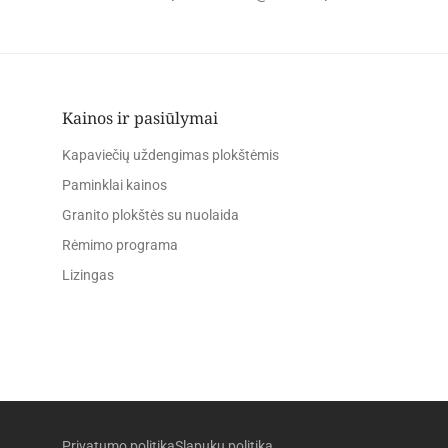
Kainos ir pasiūlymai
Kapaviečių uždengimas plokštėmis
Paminklai kainos
Granito plokštės su nuolaida
Rėmimo programa
Lizingas
Privatumo politika
Slapukų politika