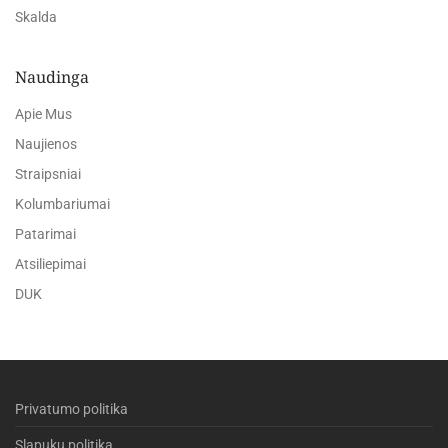
Skalda
Naudinga
Apie Mus
Naujienos
Straipsniai
Kolumbariumai
Patarimai
Atsiliepimai
DUK
Privatumo politika
Slapukų politika