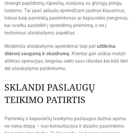
išvengti papildomų rūpesčių, susijusių su grynųjų pinigų
turėjimu. Tai ypač aktualu sprendžiant jautrius klausimus,
tokius kaip paminklų pasirinkimas ar kapavietės įrengimas,
kai svarbu susitelkti į sprendimų priėmimą, o ne į
techninius atsiskaitymo aspektus.
Modernūs atsiskaitymo sprendimai taip pat
užtikrina
didesnį saugumą ir skaidrumą
. Klientai gali aiškiai matyti
atliktas operacijas, lengviau sekti savo išlaidas bei būti tikri
dėl atsiskaitymo patikimumo.
SKLANDI PASLAUGŲ
TEIKIMO PATIRTIS
Paminklų ir kapaviečių tvarkymo paslaugos dažnai apima
ne vieną etapą – nuo konsultacijos ir dizaino pasirinkimo