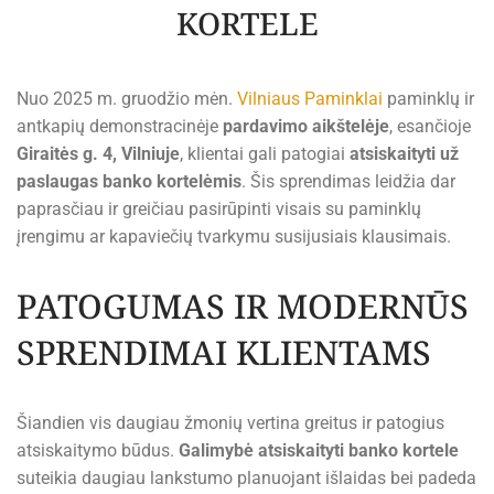
KORTELE
Nuo 2025 m. gruodžio mėn.
Vilniaus Paminklai
paminklų ir
antkapių demonstracinėje
pardavimo aikštelėje
, esančioje
Giraitės g. 4, Vilniuje
, klientai gali patogiai
atsiskaityti už
paslaugas banko kortelėmis
. Šis sprendimas leidžia dar
paprasčiau ir greičiau pasirūpinti visais su paminklų
įrengimu ar kapaviečių tvarkymu susijusiais klausimais.
PATOGUMAS IR MODERNŪS
SPRENDIMAI KLIENTAMS
Šiandien vis daugiau žmonių vertina greitus ir patogius
atsiskaitymo būdus.
Galimybė atsiskaityti banko kortele
suteikia daugiau lankstumo planuojant išlaidas bei padeda