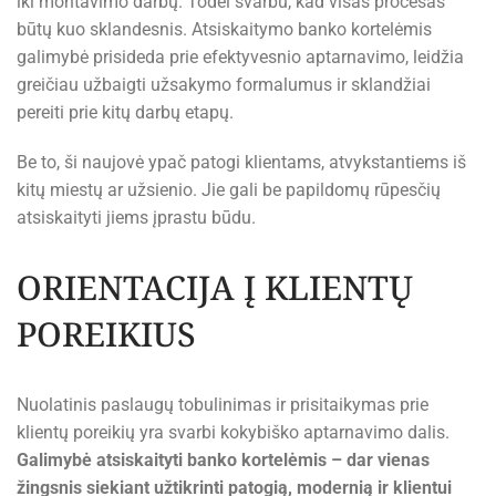
iki montavimo darbų. Todėl svarbu, kad visas procesas
būtų kuo sklandesnis. Atsiskaitymo banko kortelėmis
galimybė prisideda prie efektyvesnio aptarnavimo, leidžia
greičiau užbaigti užsakymo formalumus ir sklandžiai
pereiti prie kitų darbų etapų.
Be to, ši naujovė ypač patogi klientams, atvykstantiems iš
kitų miestų ar užsienio. Jie gali be papildomų rūpesčių
atsiskaityti jiems įprastu būdu.
ORIENTACIJA Į KLIENTŲ
POREIKIUS
Nuolatinis paslaugų tobulinimas ir prisitaikymas prie
klientų poreikių yra svarbi kokybiško aptarnavimo dalis.
Galimybė atsiskaityti banko kortelėmis – dar vienas
žingsnis siekiant užtikrinti patogią, modernią ir klientui