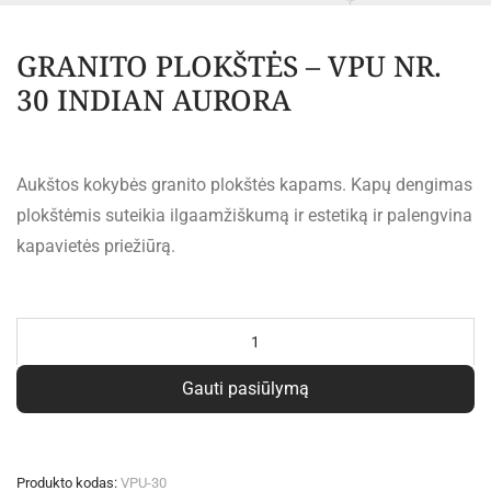
GRANITO PLOKŠTĖS – VPU NR.
30 INDIAN AURORA
Aukštos kokybės granito plokštės kapams. Kapų dengimas
plokštėmis suteikia ilgaamžiškumą ir estetiką ir palengvina
kapavietės priežiūrą.
Al
Gauti pasiūlymą
Produkto kodas:
VPU-30