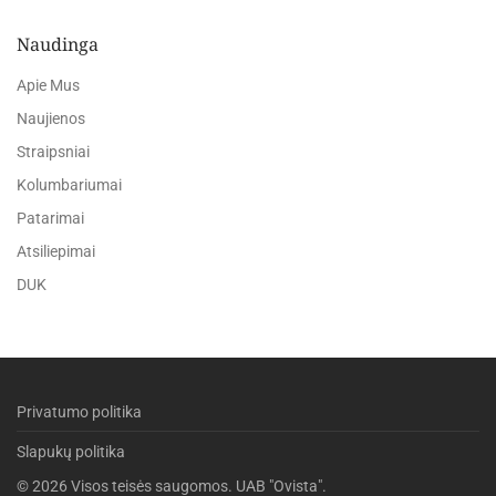
Naudinga
Apie Mus
Naujienos
Straipsniai
Kolumbariumai
Patarimai
Atsiliepimai
DUK
Privatumo politika
Slapukų politika
©
2026
Visos teisės saugomos. UAB "Ovista".