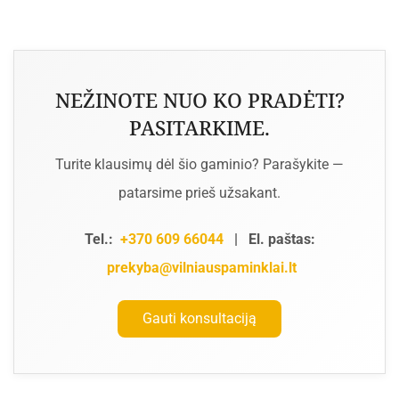
NEŽINOTE NUO KO PRADĖTI?
PASITARKIME.
Turite klausimų dėl šio gaminio? Parašykite —
patarsime prieš užsakant.
Tel.:
+370 609 66044
|
El. paštas:
prekyba@vilniauspaminklai.lt
Gauti konsultaciją