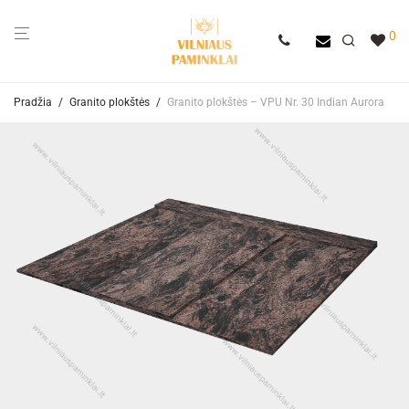
0
Pradžia
/
Granito plokštės
/
Granito plokštės – VPU Nr. 30 Indian Aurora