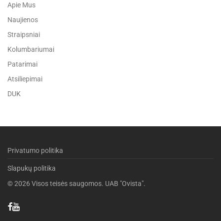
Apie Mus
Naujienos
Straipsniai
Kolumbariumai
Patarimai
Atsiliepimai
DUK
Privatumo politika
Slapukų politika
©
2026
Visos teisės saugomos. UAB "Ovista".