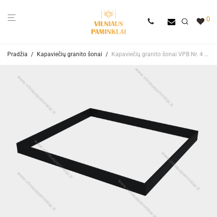
0
Pradžia
/
Kapaviečių granito šonai
/
Kapaviečių granito šonai VPB Nr. 4 Juodo granito