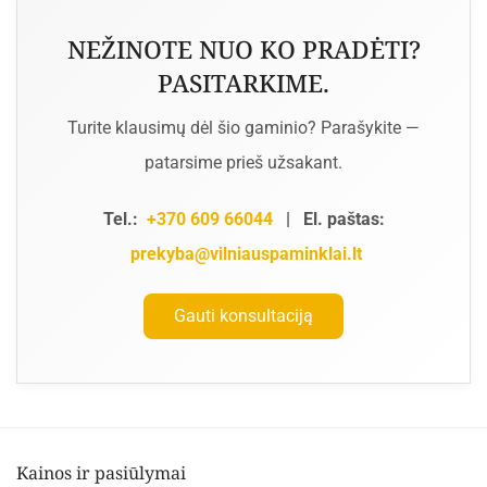
NEŽINOTE NUO KO PRADĖTI?
PASITARKIME.
Turite klausimų dėl šio gaminio? Parašykite —
patarsime prieš užsakant.
Tel.:
+370 609 66044
|
El. paštas:
prekyba@vilniauspaminklai.lt
Gauti konsultaciją
Kainos ir pasiūlymai