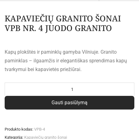
KAPAVIEČIŲ GRANITO ŠONAI
VPB NR. 4 JUODO GRANITO
Kapų plokštės ir paminklų gamyba Vilniuje. Granito
paminklas – ilgaamžis ir elegantiškas sprendimas kapų
tvarkymui bei kapavietės priežiūrai.
Al
Gauti pasiūlymą
Produkto kodas:
VPB-4
Kategorija:
Kapaviečių granito šonai