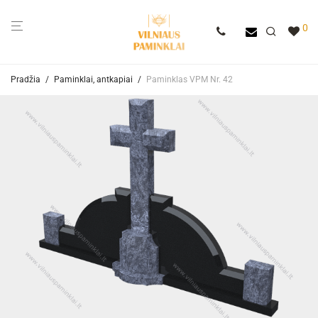
0
Pradžia
/
Paminklai, antkapiai
/
Paminklas VPM Nr. 42