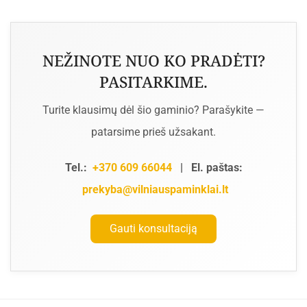
NEŽINOTE NUO KO PRADĖTI?
PASITARKIME.
Turite klausimų dėl šio gaminio? Parašykite —
patarsime prieš užsakant.
Tel.:
+370 609 66044
|
El. paštas:
prekyba@vilniauspaminklai.lt
Gauti konsultaciją