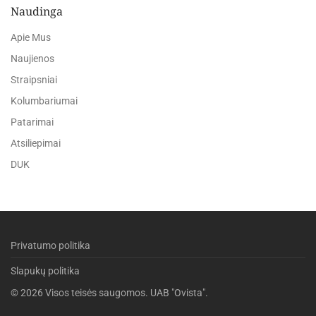
Naudinga
Apie Mus
Naujienos
Straipsniai
Kolumbariumai
Patarimai
Atsiliepimai
DUK
Privatumo politika
Slapukų politika
©
2026
Visos teisės saugomos. UAB "Ovista".