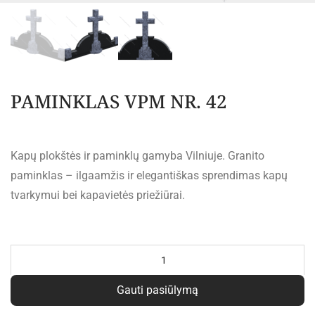
PAMINKLAS VPM NR. 42
Kapų plokštės ir paminklų gamyba Vilniuje. Granito
paminklas – ilgaamžis ir elegantiškas sprendimas kapų
tvarkymui bei kapavietės priežiūrai.
Al
Gauti pasiūlymą