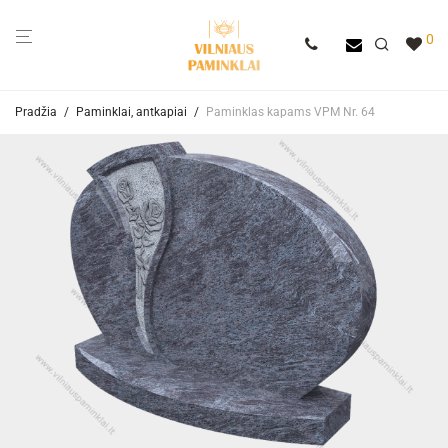
0
Pradžia
/
Paminklai, antkapiai
/
Paminklas kapams VPM Nr. 64