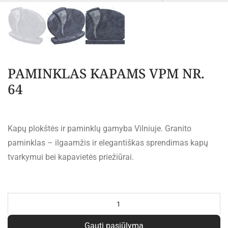
PAMINKLAS KAPAMS VPM NR.
64
Kapų plokštės ir paminklų gamyba Vilniuje. Granito
paminklas – ilgaamžis ir elegantiškas sprendimas kapų
tvarkymui bei kapavietės priežiūrai.
Al
Gauti pasiūlymą