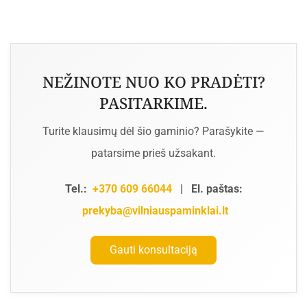
NEŽINOTE NUO KO PRADĖTI?
PASITARKIME.
Turite klausimų dėl šio gaminio? Parašykite —
patarsime prieš užsakant.
Tel.:
+370 609 66044
|
El. paštas:
prekyba@vilniauspaminklai.lt
Gauti konsultaciją