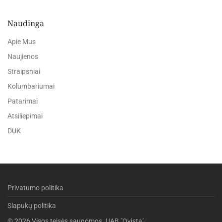
Naudinga
Apie Mus
Naujienos
Straipsniai
Kolumbariumai
Patarimai
Atsiliepimai
DUK
Privatumo politika
Slapukų politika
©
2026
Visos teisės saugomos. UAB "Ovista".