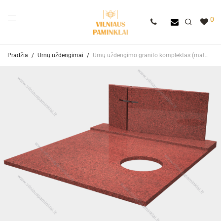
0
Pradžia
/
Urnų uždengimai
/
Urnų uždengimo granito komplektas (matmenys 125 x 115 cm) VPU Nr. 108