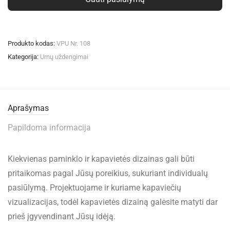
Produkto kodas:
VPU Nr. 108
Kategorija:
Urnų uždengimai
Aprašymas
Papildoma informacija
Kiekvienas paminklo ir kapavietės dizainas gali būti
pritaikomas pagal Jūsų poreikius, sukuriant individualų
pasiūlymą. Projektuojame ir kuriame kapaviečių
vizualizacijas, todėl kapavietės dizainą galėsite matyti dar
prieš įgyvendinant Jūsų idėją.