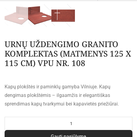
URNŲ UŽDENGIMO GRANITO
KOMPLEKTAS (MATMENYS 125 X
115 CM) VPU NR. 108
Kapų plokštės ir paminklų gamyba Vilniuje. Kapų
dengimas plokštėmis – ilgaamžis ir elegantiškas
sprendimas kapų tvarkymui bei kapavietės priežiūrai.
Al
Gauti pasiūlymą