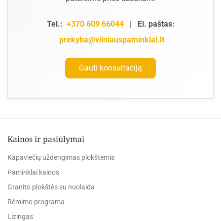
Tel.:
+370 609 66044
|
El. paštas:
prekyba@vilniauspaminklai.lt
Gauti konsultaciją
Kainos ir pasiūlymai
Kapaviečių uždengimas plokštėmis
Paminklai kainos
Granito plokštės su nuolaida
Rėmimo programa
Lizingas